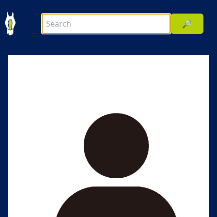
🔎
前へ
次へ