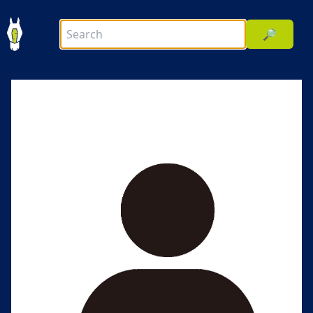
🔎
前へ
次へ