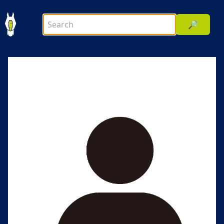
🔎
前へ
次へ