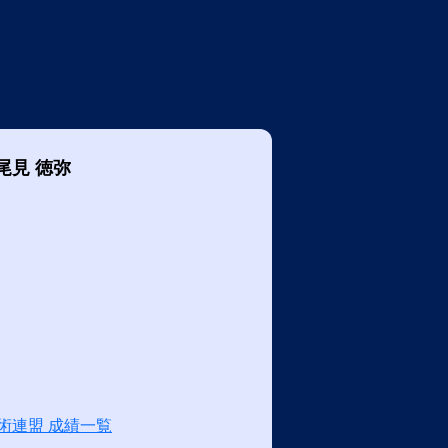
尾見 徳弥
術連盟 成績一覧