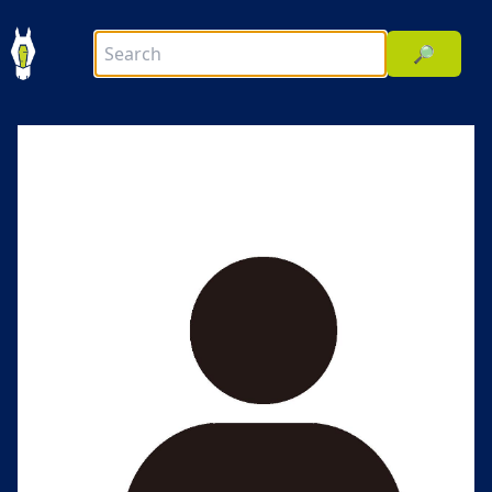
🔎
前へ
次へ