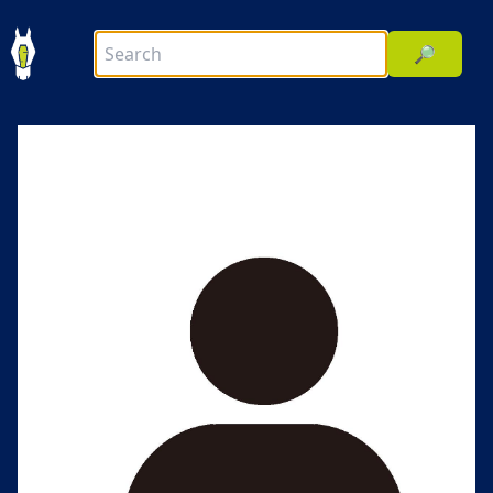
🔎
前へ
次へ