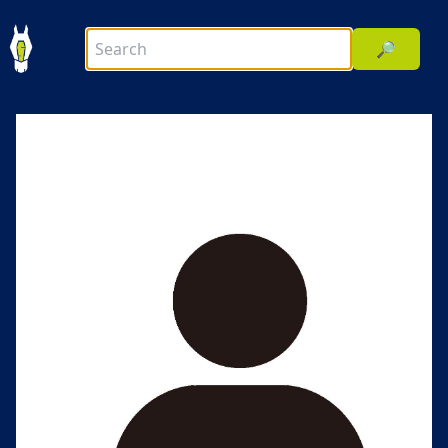
🔎
前へ
次へ