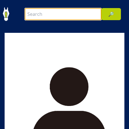
🔎
前へ
次へ