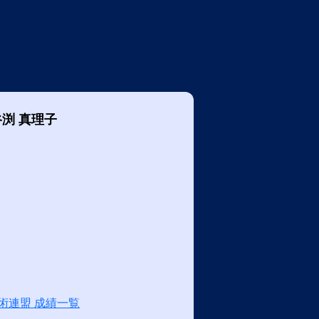
谷渕 真理子
術連盟 成績一覧