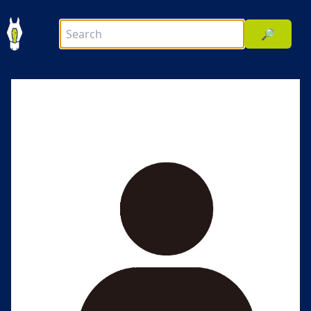
🔎
前へ
次へ